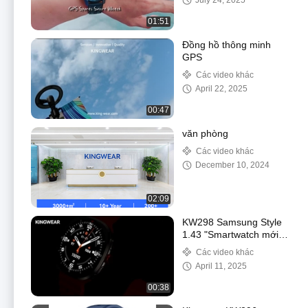
July 24, 2025
5ATM Không thấm
nước
01:51
Đồng hồ thông minh
GPS
Các video khác
April 22, 2025
00:47
văn phòng
Các video khác
December 10, 2024
02:09
KW298 Samsung Style
1.43 "Smartwatch mới
2025 Super Retina Light
Các video khác
Tập thể dục Smart
April 11, 2025
Watch
00:38