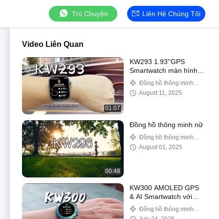
Trò Chuyện
Liên Hệ Chúng Tôi
Video Liên Quan
KW293 1.93''GPS
Smartwatch màn hình
lớn với hoạt động thời
Đồng hồ thông minh
gian thực và theo dõi
GPS
August 11, 2025
giấc ngủ IP68 chống
nước
01:07
Đồng hồ thông minh nữ
Đồng hồ thông minh
GPS
August 01, 2025
00:48
KW300 AMOLED GPS
& AI Smartwatch với
Real-Time Activity &
Đồng hồ thông minh
Sleep Trackers AI Q&A
GPS