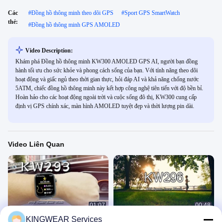
Các
#
Đồng hồ thông minh theo dõi GPS
#
Sport GPS SmartWatch
thẻ:
#
Đồng hồ thông minh GPS AMOLED
Video Description:
Khám phá Đồng hồ thông minh KW300 AMOLED GPS AI, người bạn đồng
hành tối ưu cho sức khỏe và phong cách sống của bạn. Với tính năng theo dõi
hoạt động và giấc ngủ theo thời gian thực, hỏi đáp AI và khả năng chống nước
5ATM, chiếc đồng hồ thông minh này kết hợp công nghệ tiên tiến với độ bền bỉ.
Hoàn hảo cho các hoạt động ngoài trời và cuộc sống đô thị, KW300 cung cấp
định vị GPS chính xác, màn hình AMOLED tuyệt đẹp và thời lượng pin dài.
Video Liên Quan
01:07
00:48
KINGWEAR Services
KW293 1.93''GPS Smartwatch màn
Đồng hồ thông minh nữ