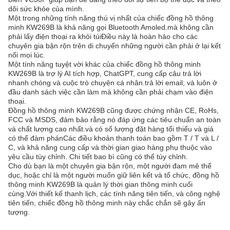
dõi sức khỏe của mình.
Một trong những tính năng thú vị nhất của chiếc đồng hồ thông
minh KW269B là khả năng gọi Bluetooth Amoled.mà không cần
phải lấy điện thoại ra khỏi túiĐiều này là hoàn hảo cho các
chuyên gia bận rộn trên di chuyển những người cần phải ở lại kết
nối mọi lúc.
Một tính năng tuyệt vời khác của chiếc đồng hồ thông minh
KW269B là trợ lý AI tích hợp, ChatGPT, cung cấp câu trả lời
nhanh chóng và cuộc trò chuyện cá nhân.trả lời email, và luôn ở
đầu danh sách việc cần làm mà không cần phải chạm vào điện
thoại.
Đồng hồ thông minh KW269B cũng được chứng nhận CE, RoHs,
FCC và MSDS, đảm bảo rằng nó đáp ứng các tiêu chuẩn an toàn
và chất lượng cao nhất.và có số lượng đặt hàng tối thiểu và giá
có thể đàm phánCác điều khoản thanh toán bao gồm T / T và L /
C, và khả năng cung cấp và thời gian giao hàng phụ thuộc vào
yêu cầu tùy chỉnh. Chi tiết bao bì cũng có thể tùy chỉnh.
Cho dù bạn là một chuyên gia bận rộn, một người đam mê thể
dục, hoặc chỉ là một người muốn giữ liên kết và tổ chức, đồng hồ
thông minh KW269B là quản lý thời gian thông minh cuối
cùng.Với thiết kế thanh lịch, các tính năng tiên tiến, và công nghệ
tiên tiến, chiếc đồng hồ thông minh này chắc chắn sẽ gây ấn
tượng.