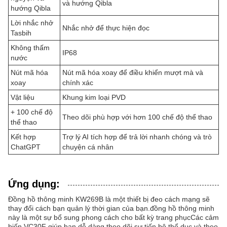
và hướng Qibla
hướng Qibla
Lời nhắc nhở
Nhắc nhở để thực hiện đọc
Tasbih
Không thấm
IP68
nước
Nút mã hóa
Nút mã hóa xoay để điều khiển mượt mà và
xoay
chính xác
Vật liệu
Khung kim loại PVD
+ 100 chế độ
Theo dõi phù hợp với hơn 100 chế độ thể thao
thể thao
Kết hợp
Trợ lý AI tích hợp để trả lời nhanh chóng và trò
ChatGPT
chuyện cá nhân
Ứng dụng:
Đồng hồ thông minh KW269B là một thiết bị đeo cách mạng sẽ
thay đổi cách bạn quản lý thời gian của bạn.đồng hồ thông minh
này là một sự bổ sung phong cách cho bất kỳ trang phụcCác cảm
biến VC30F giúp bạn dễ dàng theo dõi sự tiến bộ thể dục và theo