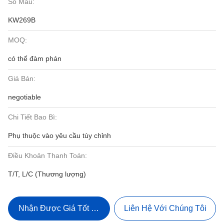
Số Mẫu:
KW269B
MOQ:
có thể đàm phán
Giá Bán:
negotiable
Chi Tiết Bao Bì:
Phụ thuộc vào yêu cầu tùy chỉnh
Điều Khoản Thanh Toán:
T/T, L/C (Thương lượng)
Nhận Được Giá Tốt Nhất
Liên Hệ Với Chúng Tôi