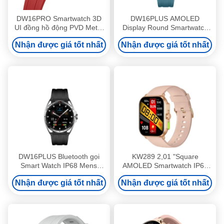
DW16PRO Smartwatch 3D
DW16PLUS AMOLED
UI đồng hồ động PVD Metal
Display Round Smartwatch
Frame HD Bluetooth Call
1.6 Inch Đàn ông Round
Nhận được giá tốt nhất
Nhận được giá tốt nhất
AOD
Smartwatch
DW16PLUS Bluetooth gọi
KW289 2,01 "Square
Smart Watch IP68 Mens
AMOLED Smartwatch IP68
Round Smartwatch Với màn
2,01 Inch Smartwatch Với
Nhận được giá tốt nhất
Nhận được giá tốt nhất
hình Amoled
Giao thoại Bluetooth