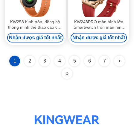
KW258 hình tròn, đồng hồ
KW248PRO màn hình lớn
thông minh thể thao cao cấp
Smartwatch tròn màn hình
với thời lượng pin dài
1.6 inch Smartwatch với màn
Nhận được giá tốt nhất
Nhận được giá tốt nhất
hình Amoled
1
2
3
4
5
6
7