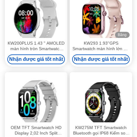
Băng
hình
KW200PLUS 1.43 " AMOLED
KW293 1.93''GPS
màn hình tròn Smartwatch
Smartwatch màn hình lớn với
tùy chỉnh
hoạt động thời gian thực và
Nhận được giá tốt nhất
Nhận được giá tốt nhất
theo dõi giấc ngủ IP68 chống
nước
OEM TFT Smartwatch HD
KW275M TFT Smartwatch
Display 2,02 Inch Split
Bluetooth gọi IP68 Kiểm soát