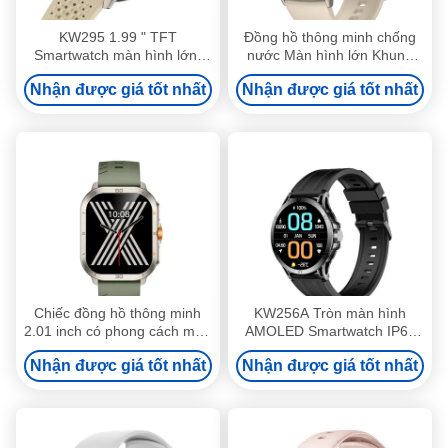
KW295 1.99 " TFT
Đồng hồ thông minh chống
Smartwatch màn hình lớn,
nước Màn hình lớn Khung
Slim Fitness Tracker
kim loại Đồng hồ thông minh
Nhận được giá tốt nhất
Nhận được giá tốt nhất
Smartwatch màn hình lớn
Màn hình lớn với định vị vệ
tinh
Chiếc đồng hồ thông minh
KW256A Tròn màn hình
2.01 inch có phong cách màn
AMOLED Smartwatch IP68
hình lớn Bluetooth gọi Smart
Màn hình lớn Smartwatch 1.6
Nhận được giá tốt nhất
Nhận được giá tốt nhất
Watch màn hình AMOLED
Inch