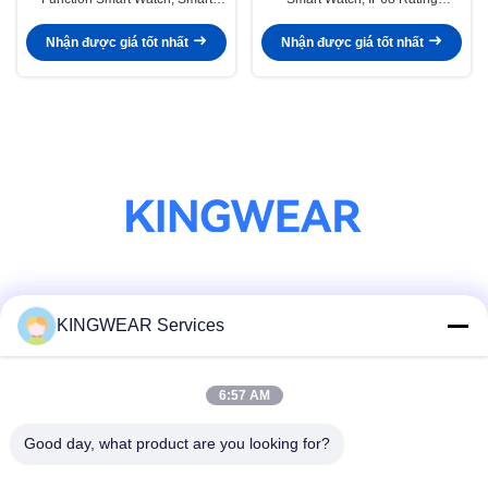
Fitness Watch Với máy theo dõi
Smartwatch chức năng cầu
nhịp tim
nguyện tùy chọn
Nhận được giá tốt nhất
Nhận được giá tốt nhất
Truyền thông xã hội
KINGWEAR Services
6:57 AM
Liên lạc nhanh
Điện thoại
Good day, what product are you looking for?
86-0755-2357-6886