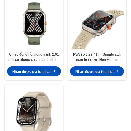
Chiếc đồng hồ thông minh 2.01
KW295 1.99 " TFT Smartwatch
inch có phong cách màn hình lớn
màn hình lớn, Slim Fitness
Bluetooth gọi Smart Watch màn
Tracker Smartwatch màn hình lớn
hình AMOLED
Nhận được giá tốt nhất
Nhận được giá tốt nhất