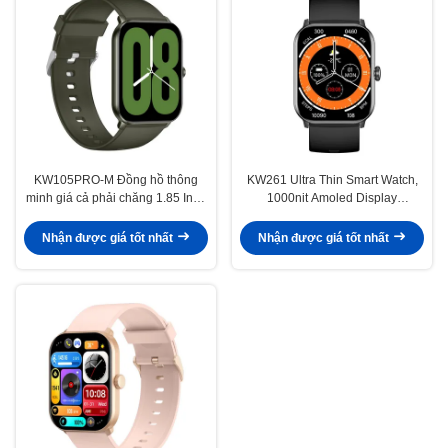
KW105PRO-M Đồng hồ thông
KW261 Ultra Thin Smart Watch,
minh giá cả phải chăng 1.85 Inch
1000nit Amoled Display
Bluetooth gọi và màn hình hiển
Smartwatch Với Giao thoại
thị Smartwatch
Bluetooth
Nhận được giá tốt nhất
Nhận được giá tốt nhất