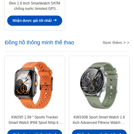
Đen 1.6 Inch Smartwatch 5ATM
chống nước Amoled GPS
Smartwatch
Nhận được giá tốt nhất
Đồng hồ thông minh thể thao
Xem thêm > >
KW295 1.99 " Sports Tracker
KW330B Sport Smart Watch 1.6
Smart Watch IP68 Sport Nhịp tim
Inch Advanced Fitness Watch Để
Không thấm nước Smartwatch
theo dõi tập thể dục