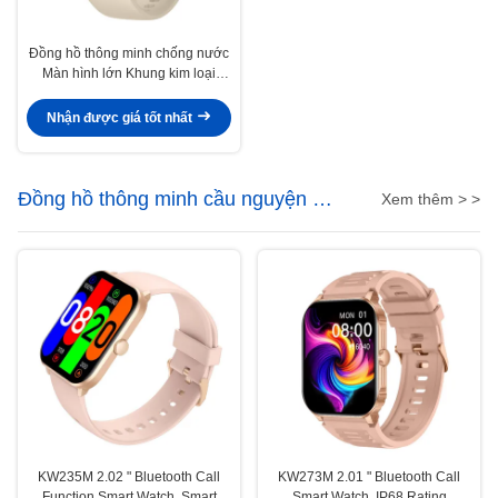
Đồng hồ thông minh chống nước
Màn hình lớn Khung kim loại
Đồng hồ thông minh Màn hình
lớn với định vị vệ tinh
Nhận được giá tốt nhất
Đồng hồ thông minh cầu nguyện Hồi
Xem thêm > >
giáo
KW235M 2.02 " Bluetooth Call
KW273M 2.01 " Bluetooth Call
Function Smart Watch, Smart
Smart Watch, IP68 Rating