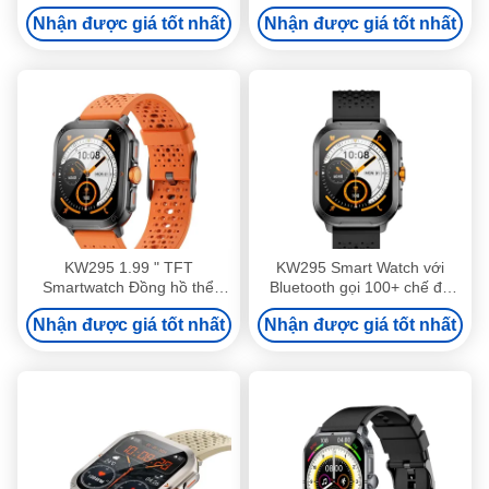
minh hình vuông 1,39 inch
Lightweight Fitness Tracker
Nhận được giá tốt nhất
Nhận được giá tốt nhất
Smart Watch
với Bluetooth Calling
KW295 1.99 " TFT
KW295 Smart Watch với
Smartwatch Đồng hồ thể
Bluetooth gọi 100+ chế độ
thao hạng nhẹ Với Bluetooth
thể thao
Nhận được giá tốt nhất
Nhận được giá tốt nhất
Calling