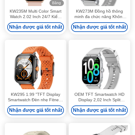
Băng
hình
KW235M Multi Color Smart
KW273M Đồng hồ thông
Watch 2.02 Inch 24/7 Kiểm
minh đa chức năng Không
tra sức khỏe Smartwatch
thấm nước Bơi đồng hồ
Nhận được giá tốt nhất
Nhận được giá tốt nhất
chống nước IP68
thông minh 2,01 inch
KW295 1.99 "TFT Display
OEM TFT Smartwatch HD
Smartwatch Đèn nhẹ Fitness
Display 2,02 Inch Split
Tracker Smart Watch Với BT
Screen Điện thoại thông
Nhận được giá tốt nhất
Nhận được giá tốt nhất
gọi
minh