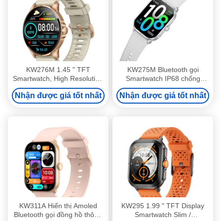
KW276M 1.45 " TFT
KW275M Bluetooth gọi
Smartwatch, High Resolution
Smartwatch IP68 chống
Smart Watch với Bluetooth
nước Đảo năng động
Nhận được giá tốt nhất
Nhận được giá tốt nhất
Calling
Smartwatch 2,02 Inch
KW311A Hiển thị Amoled
KW295 1.99 " TFT Display
Bluetooth gọi đồng hồ thông
Smartwatch Slim /