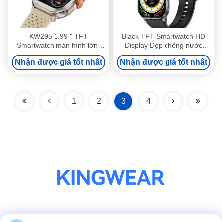
KW295 1.99 " TFT
Black TFT Smartwatch HD
Smartwatch màn hình lớn,
Display Đẹp chống nước
Slim Fitness Tracker
Đồng hồ thể dục
Nhận được giá tốt nhất
Nhận được giá tốt nhất
Smartwatch màn hình lớn
1
2
3
4
Truyền thông xã hội