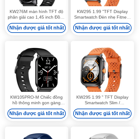
KW276M màn hình TFT độ
KW295 1.99 "TFT Display
phân giải cao 1,45 inch Đồng
Smartwatch Đèn nhẹ Fitness
hồ thông minh với cuộc gọi
Tracker Smart Watch Với BT
Nhận được giá tốt nhất
Nhận được giá tốt nhất
Bluetooth
gọi
KW105PRO-M Chiếc đồng
KW295 1.99 " TFT Display
hồ thông minh gọn gàng
Smartwatch Slim /
IP68 TFT chống nước
Lightweight Fitness Tracker
Nhận được giá tốt nhất
Nhận được giá tốt nhất
với Bluetooth Calling