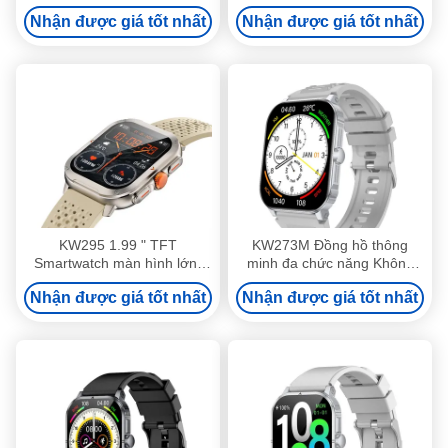
Đồng hồ thông minh chống
1.85 Inch Bluetooth gọi và
Nhận được giá tốt nhất
Nhận được giá tốt nhất
nước IP68
màn hình hiển thị
Smartwatch
KW295 1.99 " TFT
KW273M Đồng hồ thông
Smartwatch màn hình lớn,
minh đa chức năng Không
Slim Fitness Tracker
thấm nước Bơi đồng hồ
Nhận được giá tốt nhất
Nhận được giá tốt nhất
Smartwatch màn hình lớn
thông minh 2,01 inch