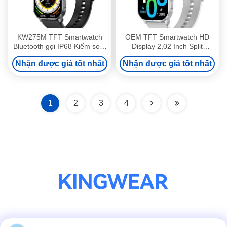
KW275M TFT Smartwatch
OEM TFT Smartwatch HD
Bluetooth gọi IP68 Kiểm soát
Display 2,02 Inch Split
nước Đảo động Smartwatch
Screen Điện thoại thông
Nhận được giá tốt nhất
Nhận được giá tốt nhất
minh
1
2
3
4
Truyền thông xã hội