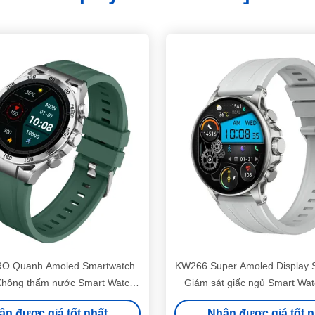
O Quanh Amoled Smartwatch
KW266 Super Amoled Display 
 Không thấm nước Smart Watch
Giám sát giấc ngủ Smart Wa
cho phụ nữ
Amoled
ận được giá tốt nhất
Nhận được giá tốt n