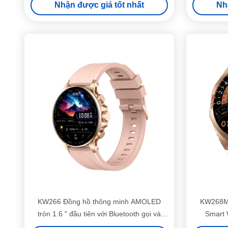
Nhận được giá tốt nhất
Nh
KW266 Đồng hồ thông minh AMOLED
KW268M 
tròn 1.6 " đầu tiên với Bluetooth gọi và
Smart 
cảm biến tiên tiến trong lớp của nó