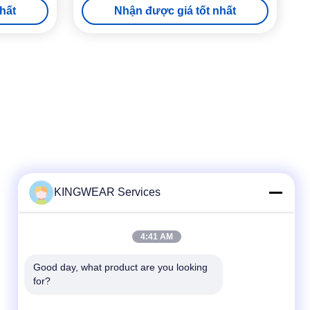
hất
Nhận được giá tốt nhất
KINGWEAR Services
Liên lạc nhanh
4:41 AM
Điện thoại
86-0755-2357-6886
Good day, what product are you looking 
for?
Email
services@king-world.cn