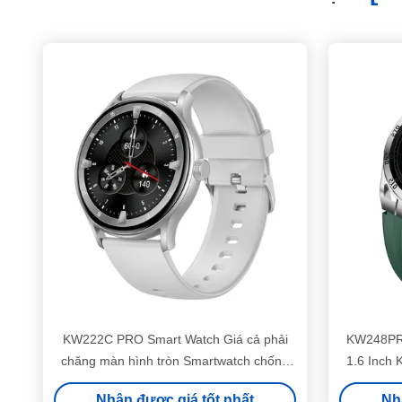
KW222C PRO Smart Watch Giá cả phải
KW248PR
chăng màn hình tròn Smartwatch chống
1.6 Inch
nước IP68
Nhận được giá tốt nhất
Nh