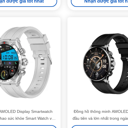
ận được giá tốt nhất
Nhận được giá tốt n
MOLED Display Smartwatch
Đồng hồ thông minh AMOLED 
thao sức khỏe Smart Watch với
đầu tiên và lớn nhất trong ngà
bộ lưu trữ âm nhạc
năng gọi Bluetooth và cảm biế