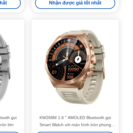
hất
Nhận được giá tốt nhất
Bluetooth Calling
ooth gọi
KW268M 1.6 " AMOLED Bluetooth gọi
ròn lớn
Smart Watch với màn hình tròn phong
cách