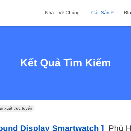
Nhà
Về Chúng Tôi
Các Sản Phẩm
Bl
Kết Quả Tìm Kiếm
n xuất trực tuyến
und Display Smartwatch ]
Phù 