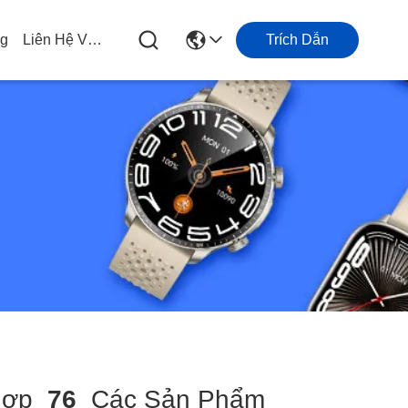
og
Liên Hệ Với Chúng Tôi
Trích Dẫn
Hợp
76
Các Sản Phẩm