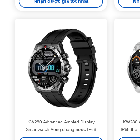
Nhận được giá tốt nhất
Nh
KW280 Advanced Amoled Display
KW280 A
Smartwatch Vòng chống nước IP68
IP68 thể 