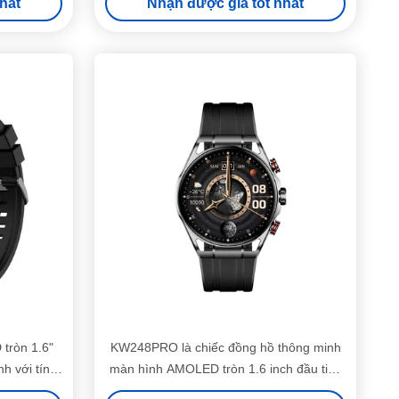
hất
Nhận được giá tốt nhất
tròn 1.6"
KW248PRO là chiếc đồng hồ thông minh
nh với tính
màn hình AMOLED tròn 1.6 inch đầu tiên
n nâng cao
và lớn nhất của ngành công nghiệp với