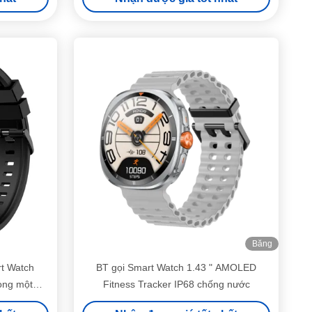
Băng
hình
t Watch
BT gọi Smart Watch 1.43 " AMOLED
ong một
Fitness Tracker IP68 chống nước
 4g