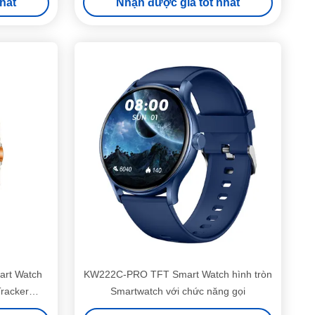
hất
Nhận được giá tốt nhất
art Watch
KW222C-PRO TFT Smart Watch hình tròn
racker
Smartwatch với chức năng gọi
ục nhẹ