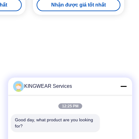
hất
Nhận được giá tốt nhất
KINGWEAR Services
Liên lạc nhanh
12:25 PM
Điện thoại
86-0755-2357-6886
Good day, what product are you looking 
for?
Email
services@king-world.cn