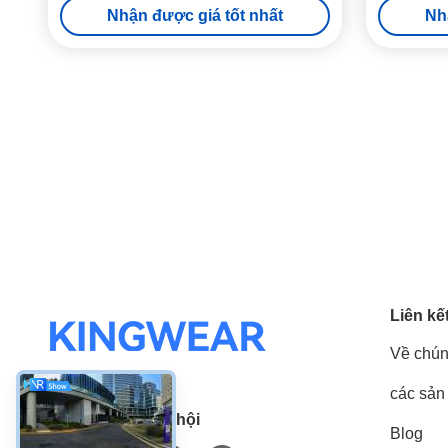
Nhận được giá tốt nhất
Nh
Liên kế
Về chún
các sản
Truyền thông xã hội
Blog