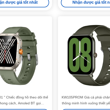
ận được giá tốt nhất
Nhận được giá tốt n
1 " Chiếc đồng hồ theo dõi thể
KW105PROM Giá cả phải chăn
hong cách, Amoled BT gọi
thông minh hình vuông thiết y
Smartwatch
thông minh chống nước 