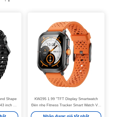
und Shape
KW295 1.99 "TFT Display Smartwatch
43 inch với
Đèn nhẹ Fitness Tracker Smart Watch Với
BT gọi
hất
Nhận được giá tốt nhất