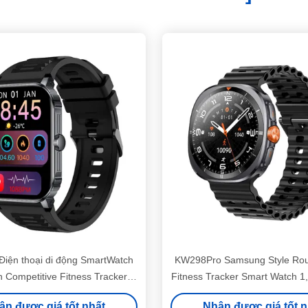
iện thoại di động SmartWatch
KW298Pro Samsung Style Ro
h Competitive Fitness Tracker
Fitness Tracker Smart Watch 1,
Smart Watch
ứng dụng DaFit
ận được giá tốt nhất
Nhận được giá tốt n