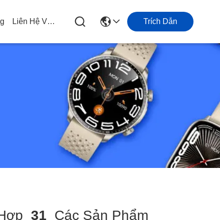
og
Liên Hệ Với Chúng Tôi
Trích Dẫn
 Hợp
31
Các Sản Phẩm