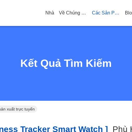
Nhà
Về Chúng Tôi
Các Sản Phẩm
Bl
Kết Quả Tìm Kiếm
sản xuất trực tuyến
ness Tracker Smart Watch ]
Phù