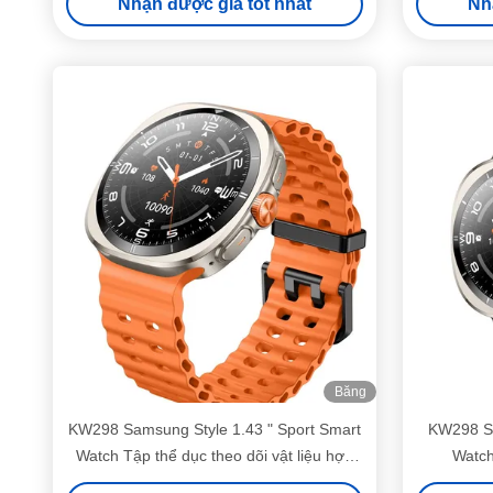
Nhận được giá tốt nhất
Nh
Băng
hình
KW298 Samsung Style 1.43 " Sport Smart
KW298 Sa
Watch Tập thể dục theo dõi vật liệu hợp
Watch
kim kẽm