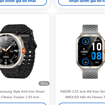
ận được giá tốt nhất
Nhận được giá tốt n
Băng
hình
msung Style hình tròn Smart
KW285 2,01 Inch thể thao Sm
 Fitness Tracker 1.43 Inch
AMOLED hiển thị Fitness T
SmartWatch cho tập thể d