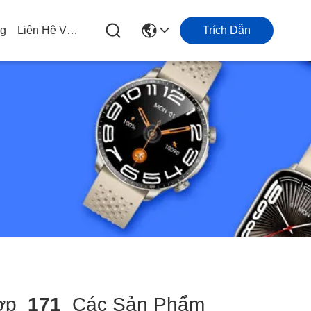
og
Liên Hệ Với Chúng Tôi
Trích Dẫn
ợp
171
Các Sản Phẩm