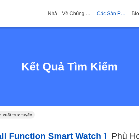
Nhà
Về Chúng Tôi
Các Sản Phẩm
Bl
Kết Quả Tìm Kiếm
n xuất trực tuyến
ll Function Smart Watch ]
Phù H